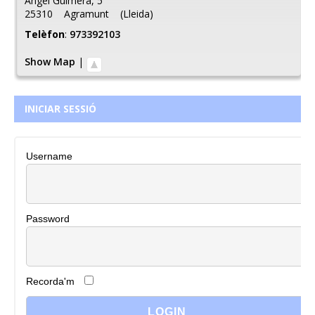
Àngel Guimerà, 5
25310
Agramunt
(
Lleida
)
Telèfon
:
973392103
Show Map
|
INICIAR SESSIÓ
Username
Password
Recorda'm