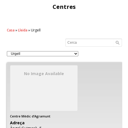
Centres
Casa
»
Lleida
»
Urgell
No Image Available
Centre Mèdic d’Agramunt
Adreça