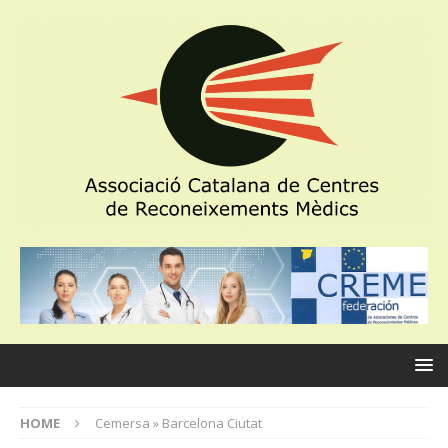
HOME
Cemersa » Barcelona Ciutat