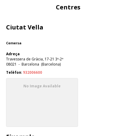
Centres
Ciutat Vella
Cemersa
Adreça
Travessera de Gràcia, 17-21 3º-2ª
08021
-
Barcelona
(
Barcelona
)
Telèfon
:
932006600
No Image Available