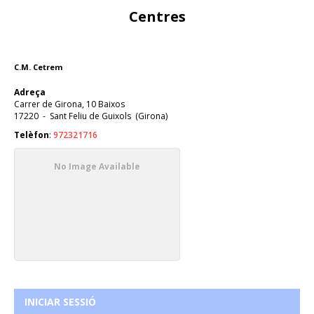
Centres
C.M. Cetrem
Adreça
Carrer de Girona, 10 Baixos
17220
-
Sant Feliu de Guixols
(
Girona
)
Telèfon
:
972321716
No Image Available
INICIAR SESSIÓ