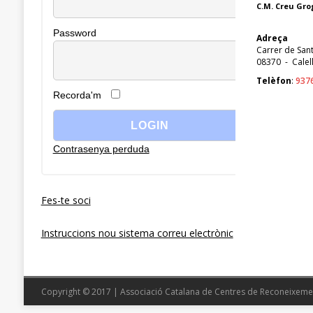
C.M. Creu Gro
Password
Adreça
Carrer de San
08370
-
Calel
Telèfon
:
937
Recorda'm
Contrasenya perduda
Fes-te soci
Instruccions nou sistema correu electrònic
Copyright © 2017 | Associació Catalana de Centres de Reconeixeme