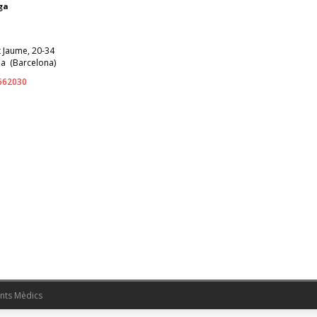
ga
t Jaume, 20-34
la
(
Barcelona
)
662030
nts Mèdics