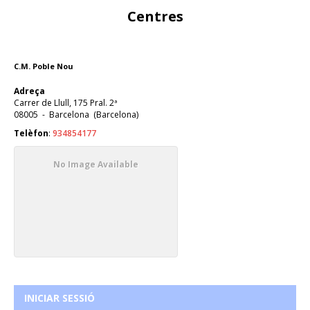
Centres
C.M. Poble Nou
Adreça
Carrer de Llull, 175 Pral. 2ª
08005
-
Barcelona
(
Barcelona
)
Telèfon
:
934854177
No Image Available
INICIAR SESSIÓ