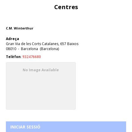
Centres
C.M. Winterthur
Adreça
Gran Via de les Corts Catalanes, 657 Baixos
08010
-
Barcelona
(
Barcelona
)
Telèfon
:
932476680
No Image Available
INICIAR SESSIÓ