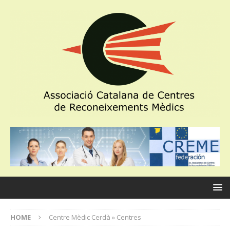
HOME
Centre Mèdic Cerdà » Centres