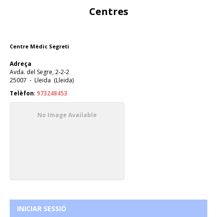
Centres
Centre Mèdic Segreti
Adreça
Avda. del Segre, 2-2-2
25007
-
Lleida
(
Lleida
)
Telèfon
:
973248453
No Image Available
INICIAR SESSIÓ